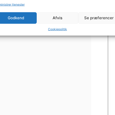
igt, Morgenmad
inistrer tjenester
Godkend
Afvis
Se præferencer
Print
Pin
Cookiepolitik