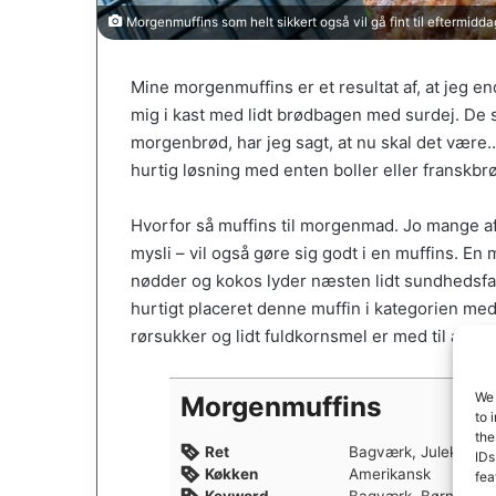
Morgenmuffins som helt sikkert også vil gå fint til eftermidd
Mine morgenmuffins er et resultat af, at jeg e
mig i kast med lidt brødbagen med surdej. De 
morgenbrød, har jeg sagt, at nu skal det være
hurtig løsning med enten boller eller franskb
Hvorfor så muffins til morgenmad. Jo mange af
mysli – vil også gøre sig godt i en muffins. En
nødder og kokos lyder næsten lidt sundhedsfan
hurtigt placeret denne muffin i kategorien m
rørsukker og lidt fuldkornsmel er med til at 
We 
Morgenmuffins
to 
the
Ret
Bagværk, Julekage,
IDs
Køkken
Amerikansk
fea