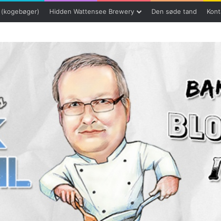
 (kogebøger)
Hidden Wattensee Brewery
Den søde tand
Kont