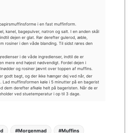
papirsmuffinsforme i en fast muffinform.
l, kanel, bagepulver, natron og salt. I en anden skål
til dejen er glat. Rør derefter gulerod, æble,
 rosiner i den våde blanding. Til sidst røres den
dienser i de våde ingredienser, indtil de er
en mere end højest nødvendigt. Fordel dejen i
nødder og rosiner jævnt over toppen af muffins.
 er godt bagt, og der ikke hænger dej ved når, der
. Lad muffinsformen køle i 5 minutter på en bagerist
d dem derefter afkøle helt på bageristen. Når de er
eholder ved stuetemperatur i op til 3 dage.
ad
Morgenmad
Muffins