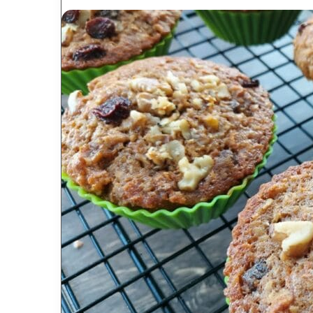
an
email