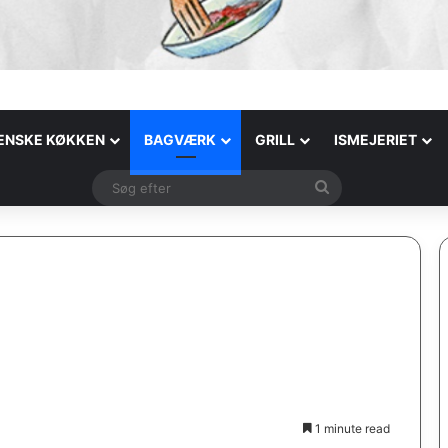
IENSKE KØKKEN
BAGVÆRK
GRILL
ISMEJERIET
Søg
efter
1 minute read