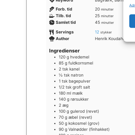
Keyword
Bagværk, Børnevenl
Adm
minutter
Forb. tid
20
minutter
minutter
Tilb. tid
25
minutter
minutter
Samlet tid
45
minutter
Servings
12
stykker
Author
Henrik Koudahl
Ingredienser
120
g
hvedemel
85
g
fuldkornsmel
2
tsk
kanel
½
tsk
natron
1
tsk
bagepulver
1/2
tsk
groft salt
180
ml
mælk
140
g
rørsukker
2
æg
100
g
gulerod (revet)
70
g
æbel (revet)
50
g
kokosmel (grov)
90
g
Valnødder (finhakket)