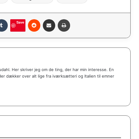
Tumblr
Reddit
Share via Email
Print
Save
udahl. Her skriver jeg om de ting, der har min interesse. En
er dækker over alt lige fra iværksætteri og Italien til emner