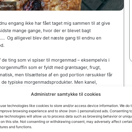
agskaffen
ndnu engang ikke har fået taget mig sammen til at give
sidste mange gange, hvor der er blevet bagt
…… Og alligevel blev det næste gang til endnu en
rød.
 de ting som vi spiser til morgenmad – eksempelvis i
 morgenmuffin som er fyldt med grøntsager, frugt,
atisk, men tilsættelse af en god portion rørsukker får
ed de typiske morgenmadsprodukter. Men kanel,
gøre disse morgenmuffins ganske uimodståelige.
Administrer samtykke til cookies
use technologies like cookies to store and/or access device information. We do t
improve browsing experience and to show (non-) personalized ads. Consenting t
se technologies will allow us to process data such as browsing behavior or uniq
 Mellemmad, Morgenmad
 on this site. Not consenting or withdrawing consent, may adversely affect certai
tures and functions.