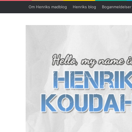
Om Henriks madblog
Henriks blog
Boganmeldelser