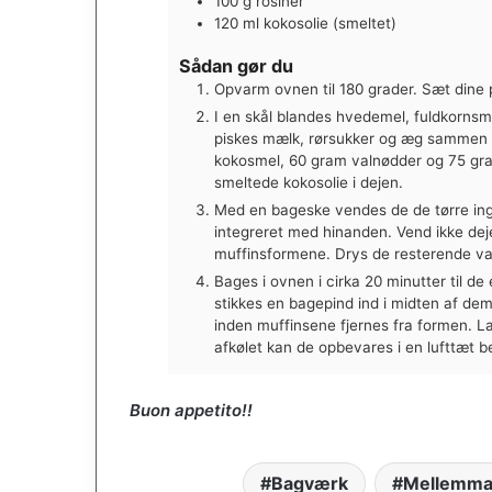
100
g
rosiner
120
ml
kokosolie (smeltet)
Sådan gør du
Opvarm ovnen til 180 grader. Sæt dine 
I en skål blandes hvedemel, fuldkornsme
piskes mælk, rørsukker og æg sammen ind
kokosmel, 60 gram valnødder og 75 gram
smeltede kokosolie i dejen.
Med en bageske vendes de de tørre ingre
integreret med hinanden. Vend ikke dej
muffinsformene. Drys de resterende val
Bages i ovnen i cirka 20 minutter til de
stikkes en bagepind ind i midten af dem
inden muffinsene fjernes fra formen. La
afkølet kan de opbevares i en lufttæt b
Buon appetito!!
Bagværk
Mellemm