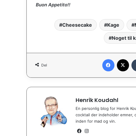
Buon Appetito!!
Cheesecake
Kage
Noget til 
Facebook
X
Del
Henrik Koudahl
En personlig blog for Henrik Ko
cocktail der indeholder emner, d
inden for mad og vin.
Facebook
Instagram