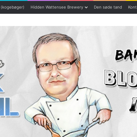
 (kogebøger)
Hidden Wattensee Brewery
Den søde tand
Kont