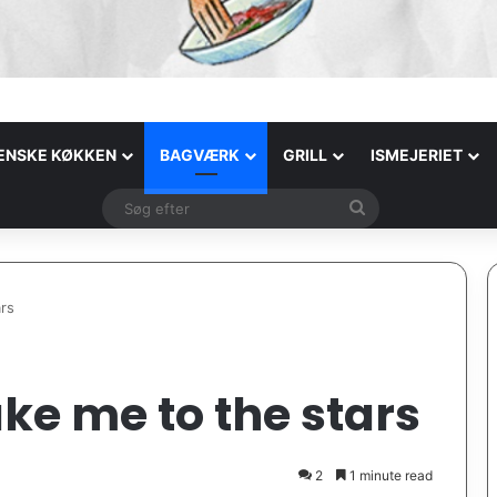
IENSKE KØKKEN
BAGVÆRK
GRILL
ISMEJERIET
Søg
efter
rs
ke me to the stars
2
1 minute read