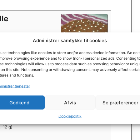
lle
Administrer samtykke til cookies
use technologies like cookies to store and/or access device information. We do t
improve browsing experience and to show (non-) personalized ads. Consenting t
se technologies will allow us to process data such as browsing behavior or uniq
Print
Pin
 on this site. Not consenting or withdrawing consent, may adversely affect certai
tures and functions.
5
fra 1 stemme
inistrer tjenester
Godkend
Afvis
Se præferencer
Cookiepolitik
. 12 g)