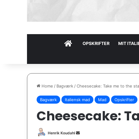
HOME
OPSKRIFTER
MIT ITAL
Home
/
Bagværk
/
Cheesecake: Take me to the sta
Bagværk
Italiensk mad
Mad
Opskrifter
Cheesecake: Ta
Send
Henrik Koudahl