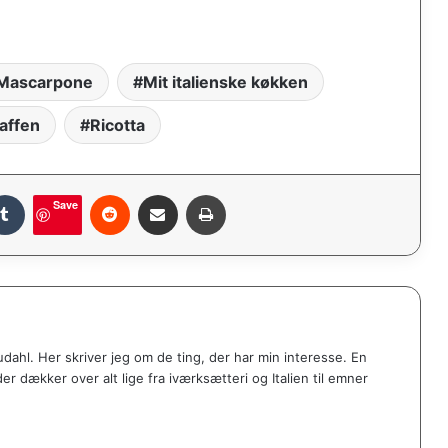
Mascarpone
Mit italienske køkken
kaffen
Ricotta
Tumblr
Reddit
Share via Email
Print
Save
udahl. Her skriver jeg om de ting, der har min interesse. En
er dækker over alt lige fra iværksætteri og Italien til emner