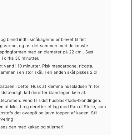
og blend indtil småkagerne er blevet til fint
ag varme, og rør det sammen med de knuste
 springformen med en diameter på 22 cm.. Sæt
i cirka 30 minutter.
dt vand i 10 minutter. Pisk mascarpone, ricotta,
 sammen i en stor skål. I en anden skål piskes 2 dl
bladsen i dette. Husk at klemme husbladsen fri for
ldstændigt, lad derefter blandingen køle af.
remen. Vend til sidst husblas-fløde-blandingen.
af kiks. Læg derefter et lag med Pan di Stelle, som
ostefyldet ovenpå og jævn toppen af kagen. Stil
rvering
sses den med kakao og stjerner!