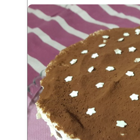
an
email