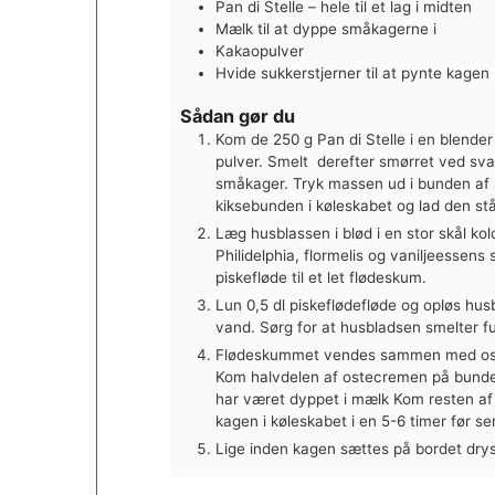
Pan di Stelle – hele til et lag i midten
Mælk til at dyppe småkagerne i
Kakaopulver
Hvide sukkerstjerner til at pynte kagen
Sådan gør du
Kom de 250 g Pan di Stelle i en blender 
pulver.
Smelt derefter smørret ved sv
småkager. Tryk massen ud i bunden af
kiksebunden i køleskabet og lad den stå 
Læg husblassen i blød i en stor skål kol
Philidelphia, flormelis og vaniljeessens
piskefløde til et let flødeskum.
Lun 0,5 dl piskeflødefløde og opløs hus
vand. Sørg for at husbladsen smelter fu
Flødeskummet vendes sammen med ostec
Kom halvdelen af ostecremen på bunden 
har været dyppet i mælk Kom resten af 
kagen i køleskabet i en 5-6 timer før se
Lige inden kagen sættes på bordet dry