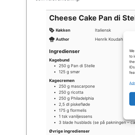
Cheese Cake Pan di Ste
Køkken
Italiensk
Author
Henrik Koudahl
Ingredienser
We 
to 
Kagebund
the
250
g
Pan di Stelle
IDs
125
g
smør
fea
Kagecremen
Adm
250
g
mascarpone
250
g
ricotta
250
g
Philadelphia
2,5
dl
piskefløde
175
g
flormelis
1
tsk
vaniljessens
3
blade
husblads (se på pakningen – ca
Øvrige ingredienser