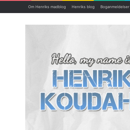
Om Henriks madblog
Henriks blog
Boganmeldelser