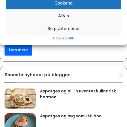
Brød
Godkend
Henrik Koudahl
Afvis
Bryggerbrød
Se præferencer
I de seneste dage har den stået på lidt køkkenbrygning af øl.
Et restprodukt fra når der laves øl er…
Cookiepolitik
Læs mere
Seneste nyheder på bloggen
Asparges og øl: En uventet kulinarisk
harmoni
Asparges og æg som i Milano