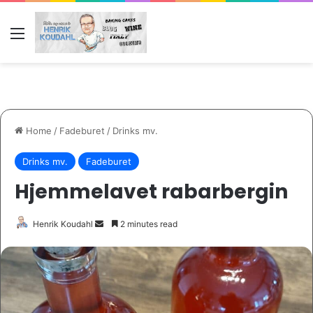
Menu
Home
/
Fadeburet
/
Drinks mv.
Drinks mv.
Fadeburet
Hjemmelavet rabarbergin
Send
Henrik Koudahl
2 minutes read
an
email