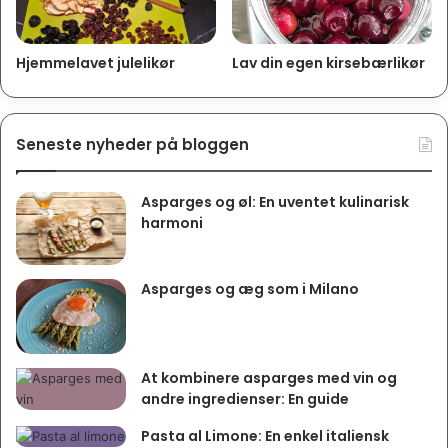
Hjemmelavet julelikør
Lav din egen kirsebærlikør
Print
Pin
Seneste nyheder på bloggen
Hjemmelavet rabarbergin
Asparges og øl: En uventet kulinarisk
Ret
Drikke, Drinks, Spiritus
harmoni
Køkken
Dansk
Keyword
Alkohol, Drinks, Gin, Rabarber
Servings
700
ml
Asparges og æg som i Milano
Author
Henrik Koudahl
Ingredienser
1
kg
rabarber
(røde)
450
g
sukker
At kombinere asparges med vin og
700
ml
gin
andre ingredienser: En guide
Sådan gør du
Pasta al Limone: En enkel italiensk