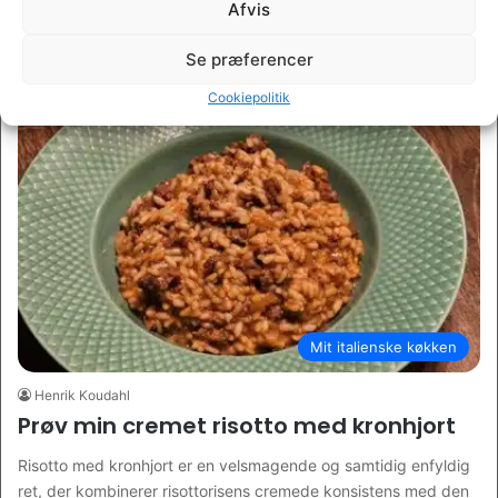
indbegrebet af italiensk hyggemad med et gourmetpræg. Det
Afvis
er en…
Se præferencer
Læs mere
Cookiepolitik
Mit italienske køkken
Henrik Koudahl
Prøv min cremet risotto med kronhjort
Risotto med kronhjort er en velsmagende og samtidig enfyldig
ret, der kombinerer risottorisens cremede konsistens med den