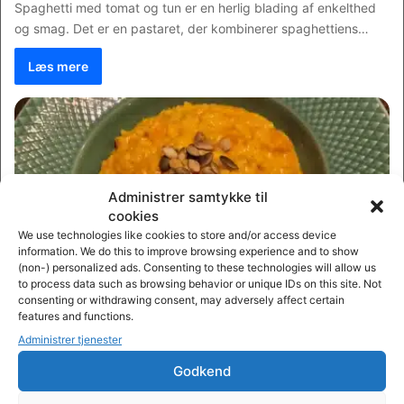
Spaghetti med tomat og tun er en herlig blading af enkelthed
og smag. Det er en pastaret, der kombinerer spaghettiens…
Læs mere
Administrer samtykke til
cookies
We use technologies like cookies to store and/or access device
information. We do this to improve browsing experience and to show
(non-) personalized ads. Consenting to these technologies will allow us
to process data such as browsing behavior or unique IDs on this site. Not
Mit italienske køkken
consenting or withdrawing consent, may adversely affect certain
features and functions.
Henrik Koudahl
Administrer tjenester
Risotto med græskar
Godkend
Risotto med græskar er en typisk italiensk ret, som er