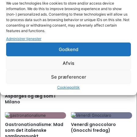
We use technologies like cookies to store and/or access device
mad og vin.
information. We do this to improve browsing experience and to show
(non-) personalized ads. Consenting to these technologies will allow us
Facebook
Instagram
to process data such as browsing behavior or unique IDs on this site. Not
consenting or withdrawing consent, may adversely affect certain
features and functions.
Administrer tjenester
Related Articles
Godkend
Print
Pin
Bagt pasta med kylling og
Afvis
Pasta al Limone: En enkel
blomkål
italiensk klassiker
Se præferencer
Ret
Aftensmad
Cookiepolitik
Køkken
Italiensk
Keyword
Aftensmad, Blomkål, Kylling, Ovnbagt pasta,
Asparges og æg som i
Pasta, Restemad
Milano
minutter
Forb. tid
25
minutter
minutter
Tilb. tid
15
minutter
minutter
Samlet tid
40
minutter
Gastronationalisme: Mad
Venerdì gnoccolaro
som det italienske
(Gnocchi fredag)
Servings
4
personer
samlingspunkt