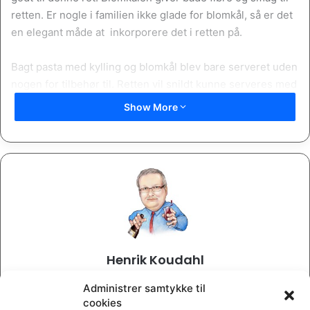
retten. Er nogle i familien ikke glade for blomkål, så er det
en elegant måde at inkorporere det i retten på.
Bagt pasta med kylling og blomkål blev bare serveret uden
nogen for tilbehør til. Retten vil snildt kunne serveres med
tilbehør eksempelvis glaserede gulerødder eller dampet
Show More
spinat. Lige som et
flute
eller hvidløgsbrød og så kan
bruges. Endelig kan du også gøre retten mere fyldig ved
eksempelvis at tilføje lidt broccoli til retten.
Bagt pasta med kylling og blomkål kan holde sig i op til 5
dage i køleskabet, ligesom det kan fryses ned til senere.
Eventuelt kan du fordoble portionen og komme den ene
halvdel i fryseren. Hvis du vil lave opskriften med henblik
på nedfrysning, så vent med at bage retten indtil den skal
Henrik Koudahl
serveres.
En personlig blog for Henrik Koudahl. Her skriver jeg om de ting,
Administrer samtykke til
der har min interesse. En cocktail der indeholder emner, der
cookies
dækker over alt lige fra iværksætteri og Italien til emner inden for