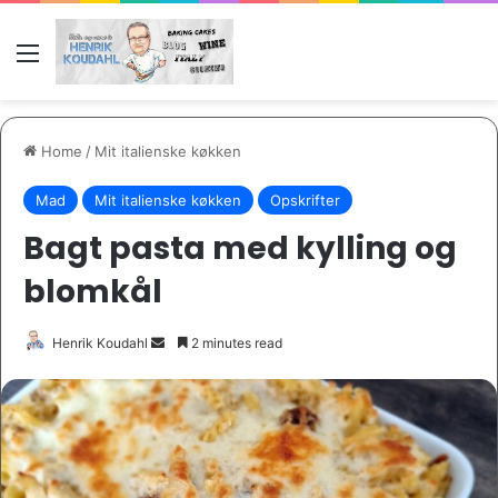
Menu
Home
/
Mit italienske køkken
Mad
Mit italienske køkken
Opskrifter
Bagt pasta med kylling og
blomkål
Send
Henrik Koudahl
2 minutes read
an
email