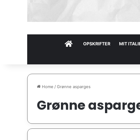
HOME
OPSKRIFTER
MIT ITAL
Home
/
Grønne asparges
Grønne asparg