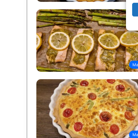
Ma
Ma