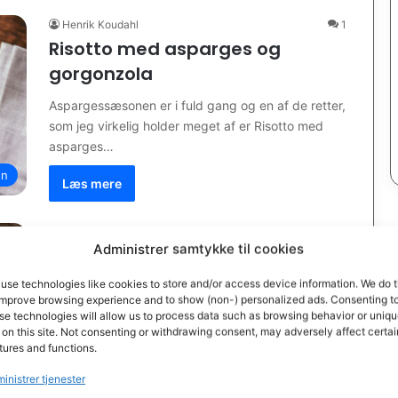
Henrik Koudahl
1
Risotto med asparges og
gorgonzola
Aspargessæsonen er i fuld gang og en af de retter,
som jeg virkelig holder meget af er Risotto med
asparges…
en
Læs mere
Henrik Koudahl
Administrer samtykke til cookies
Aspargestærte med bacon
use technologies like cookies to store and/or access device information. We do t
I sæsonen for asparges har jeg altid asparges i
improve browsing experience and to show (non-) personalized ads. Consenting t
køleskabet. Det er så alsidig en grøntsag, a den
se technologies will allow us to process data such as browsing behavior or uniq
kan bruges…
 on this site. Not consenting or withdrawing consent, may adversely affect certai
tures and functions.
Læs mere
inistrer tjenester
d