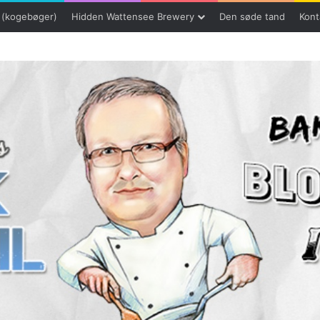
 (kogebøger)
Hidden Wattensee Brewery
Den søde tand
Kont