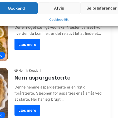
Godkend
Afvis
Se præferencer
Henrik Koudahl
Ovnbagt laks med asparges
Cookiepolitik
Der er noget særligt ved laks. Næsten uanset hvor
i verden du kommer, er det relativt let at finde et…
Læs mere
d
Henrik Koudahl
Nem aspargestærte
Denne nemme aspargestærte er en rigtig
forårstærte. Sæsonen for asparges er så småt ved
at starte. Her har jeg brugt…
Læs mere
d