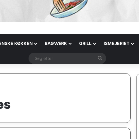
IENSKE KØKKEN
BAGVÆRK
GRILL
ISMEJERIET
Søg
efter
es