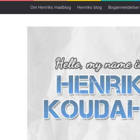
Om Henriks madblog
Henriks blog
Boganmeldelser