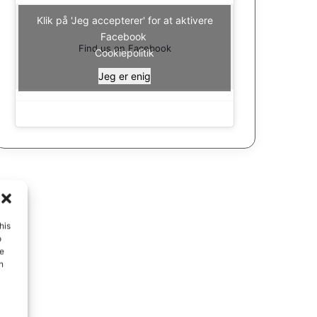
Klik på 'Jeg accepterer' for at aktivere
Facebook
Find us on Facebook
Cookiepolitik
Jeg er enig
his
o
ue
n