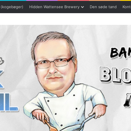
 (kogebøger)
Hidden Wattensee Brewery
Den søde tand
Kont