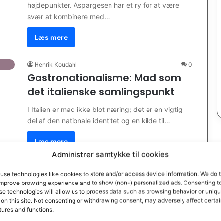
højdepunkter. Aspargesen har et ry for at være
svær at kombinere med…
Læs mere
Henrik Koudahl
0
Gastronationalisme: Mad som
det italienske samlingspunkt
I Italien er mad ikke blot næring; det er en vigtig
del af den nationale identitet og en kilde til…
Læs mere
Administrer samtykke til cookies
Henrik Koudahl
0
use technologies like cookies to store and/or access device information. We do t
Venerdì gnoccolaro (Gnocchi
improve browsing experience and to show (non-) personalized ads. Consenting t
se technologies will allow us to process data such as browsing behavior or uniq
fredag)
 on this site. Not consenting or withdrawing consent, may adversely affect certai
tures and functions.
Venerdì Gnocolaro, eller “Gnocchi fredag”, er en af