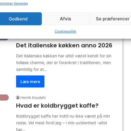
Veronas mest elskede og unikke traditioner, der er
inistrer tjenester
dybt forankret i byens…
Godkend
Afvis
Se præferencer
Læs mere
Cookiepolitik
Henrik Koudahl
Det italienske køkken anno 2026
Det italienske køkken har altid været kendt for sin
tidløse charme, der er forankret i traditionen, men
samtidig for at…
Læs mere
Henrik Koudahl
Hvad er koldbrygget kaffe?
Koldbrygget kaffe har indtil nu ikke været på min
radar. Vel mest fordi jeg – i min uvidenhed -altid
har…