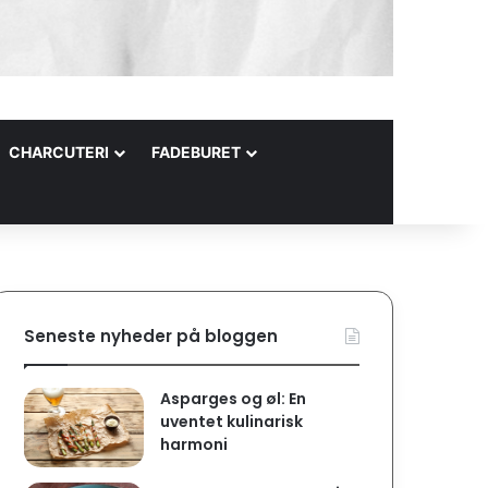
CHARCUTERI
FADEBURET
ser: En guide
ingspunkt
Det
Hva
Tør
Ita
Henrik
Drinks 
Henrik
Henrik
Seneste nyheder på bloggen
Asparges og øl: En
uventet kulinarisk
harmoni