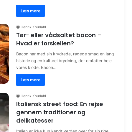
Læs mere
Henrik Koudahl
Tør- eller vådsaltet bacon –
Hvad er forskellen?
Bacon har med sin krydrede, røgede smag en lang
historie og en kulturel brydning, der omfatter hele
vores klode. Bacon…
Læs mere
Henrik Koudahl
Italiensk street food: En rejse
gennem traditioner og
delikatesser
Italien er ikke kun kendt verden over for sin rige