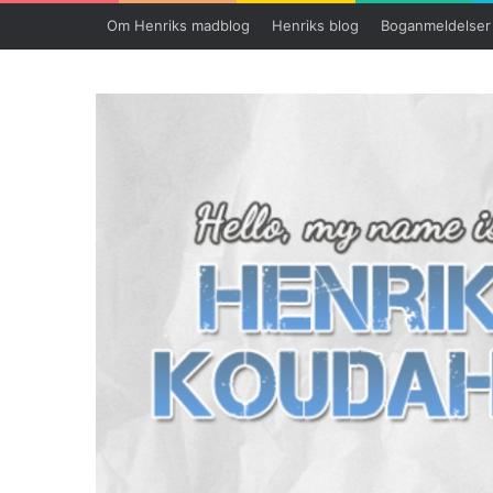
Om Henriks madblog
Henriks blog
Boganmeldelser