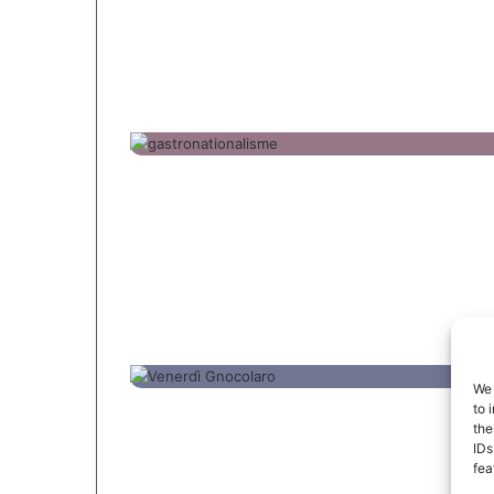
We 
to 
the
IDs
fea