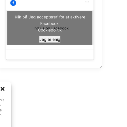
Klik på 'Jeg accepterer' for at aktivere
Facebook
Find us on Facebook
Cookiepolitik
Jeg er enig
his
o
ue
n