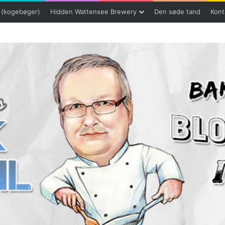
 (kogebøger)
Hidden Wattensee Brewery
Den søde tand
Kont