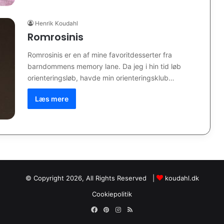
Henrik Koudahl
Romrosinis
Romrosinis er en af mine favoritdesserter fra
barndommens memory lane. Da jeg i hin tid løb
orienteringsløb, havde min orienteringsklub…
Læs mere
© Copyright 2026, All Rights Reserved |
koudahl.dk
Cookiepolitik
Facebook
Pinterest
Instagram
RSS