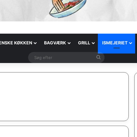
IENSKE KØKKEN
BAGVÆRK
GRILL
ISMEJERIET
Søg
efter