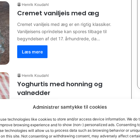
Henrik Koudahl
Cremet vaniljeis med æg
Cremet vaniljeis med æg er en rigtig klassiker.
Vaniljeisens oprindelse kan spores tilbage til
begyndelsen af det 17. århundrede, da…
Læs mere
Henrik Koudahl
Yoghurtis med honning og
valnødder
Hjemmelavet yoghurtis med honning og valnødder
Administrer samtykke til cookies
er en både klassisk og samtidig enkel opskrift. Is
er jo ikke bare is.…
use technologies like cookies to store and/or access device information. We do t
improve browsing experience and to show (non-) personalized ads. Consenting t
se technologies will allow us to process data such as browsing behavior or uniq
Læs mere
 on this site. Not consenting or withdrawing consent, may adversely affect certai