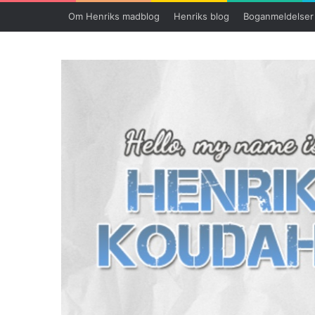
Om Henriks madblog
Henriks blog
Boganmeldelser