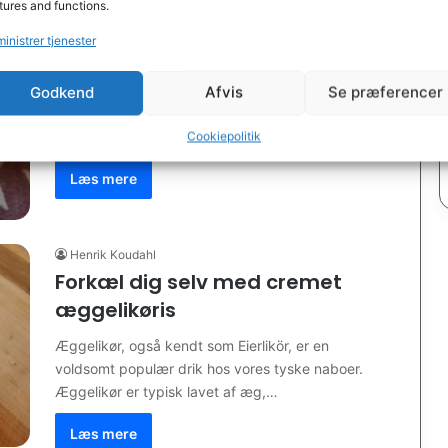
tures and functions.
Henrik Koudahl
inistrer tjenester
Kaffeis
Man kender ikke den nøjagtige oprindelse af
Godkend
Afvis
Se præferencer
kaffeis, men det menes, at den stammer fra Italien
eller Frankrig i slutningen…
Cookiepolitik
Læs mere
Henrik Koudahl
Forkæl dig selv med cremet
æggelikøris
Æggelikør, også kendt som Eierlikör, er en
voldsomt populær drik hos vores tyske naboer.
Æggelikør er typisk lavet af æg,…
Læs mere