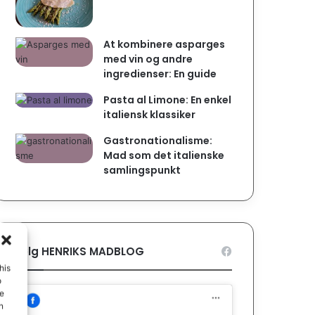
At kombinere asparges
med vin og andre
ingredienser: En guide
Pasta al Limone: En enkel
italiensk klassiker
Gastronationalisme:
Mad som det italienske
samlingspunkt
Følg HENRIKS MADBLOG
his
o
ue
n