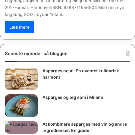
KogebogUdgivet af: Lindhardt og RinghofPublished: 04-10-
2017Format: HardcoverISBN: 9788711556504 Med den nye
kogebog SØDT byder Yotam…
Læs mere
Seneste nyheder på bloggen
Asparges og øl: En uventet kulinarisk
harmoni
Asparges og æg som i Milano
At kombinere asparges med vin og andre
ingredienser: En guide