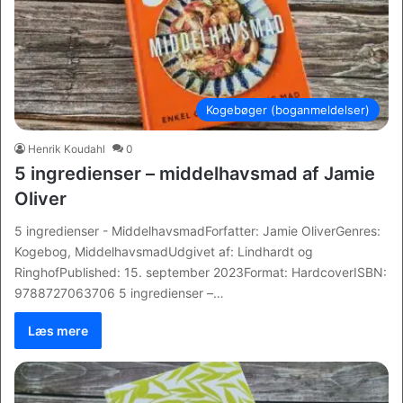
Kogebøger (boganmeldelser)
Henrik Koudahl
0
5 ingredienser – middelhavsmad af Jamie
Oliver
5 ingredienser - MiddelhavsmadForfatter: Jamie OliverGenres:
Kogebog, MiddelhavsmadUdgivet af: Lindhardt og
RinghofPublished: 15. september 2023Format: HardcoverISBN:
9788727063706 5 ingredienser –…
Læs mere