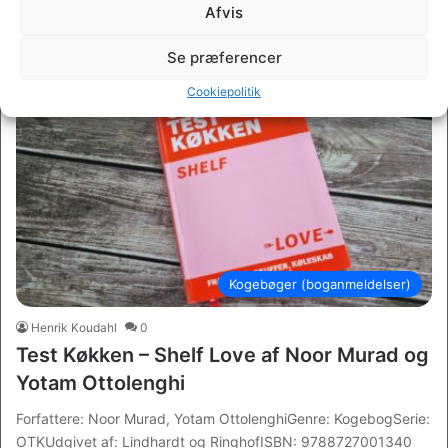
Afvis
Læs mere
Se præferencer
Cookiepolitik
Kogebøger (boganmeldelser)
Henrik Koudahl
0
Test Køkken – Shelf Love af Noor Murad og
Yotam Ottolenghi
Forfattere: Noor Murad, Yotam OttolenghiGenre: KogebogSerie:
OTKUdgivet af: Lindhardt og RinghofISBN: 9788727001340