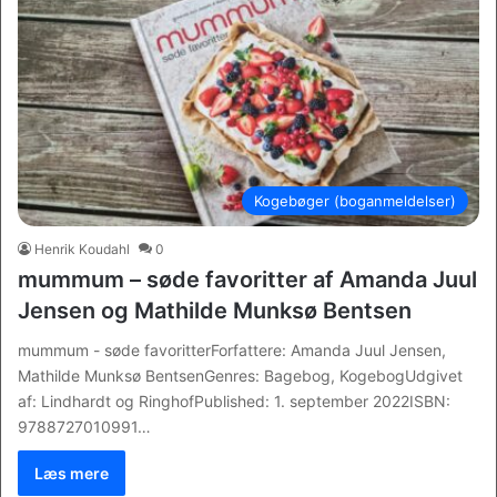
Kogebøger (boganmeldelser)
Henrik Koudahl
0
mummum – søde favoritter af Amanda Juul
Jensen og Mathilde Munksø Bentsen
mummum - søde favoritterForfattere: Amanda Juul Jensen,
Mathilde Munksø BentsenGenres: Bagebog, KogebogUdgivet
af: Lindhardt og RinghofPublished: 1. september 2022ISBN:
9788727010991…
Læs mere