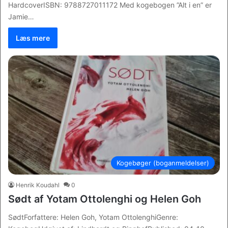
HardcoverISBN: 9788727011172 Med kogebogen ”Alt i en” er
Jamie…
Læs mere
Kogebøger (boganmeldelser)
Henrik Koudahl
0
Sødt af Yotam Ottolenghi og Helen Goh
SødtForfattere: Helen Goh, Yotam OttolenghiGenre: