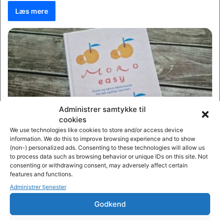
Læs mere
Administrer samtykke til
cookies
We use technologies like cookies to store and/or access device
Kogebøger (boganmeldelser)
information. We do this to improve browsing experience and to show
(non-) personalized ads. Consenting to these technologies will allow us
Henrik Koudahl
0
to process data such as browsing behavior or unique IDs on this site. Not
Moro af Samantha og Samuel Clark
consenting or withdrawing consent, may adversely affect certain
features and functions.
Forfattere: Samantha Clark, Samuel ClarkGenres: Kogebog,
Administrer tjenester
SpanienUdgivet af: Lindhardt og RinghofISBN:
Godkend
9788727018102 Samantha og Samuel Clark (Sam & Sam Clark)
…