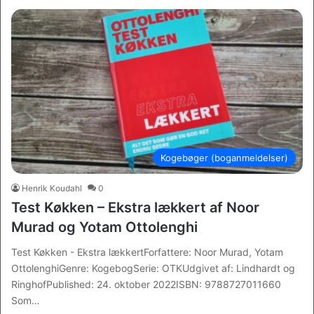
Kogebøger (boganmeldelser)
Henrik Koudahl
0
Test Køkken – Ekstra lækkert af Noor
Murad og Yotam Ottolenghi
Test Køkken - Ekstra lækkertForfattere: Noor Murad, Yotam
OttolenghiGenre: KogebogSerie: OTKUdgivet af: Lindhardt og
RinghofPublished: 24. oktober 2022ISBN: 9788727011660
Som…