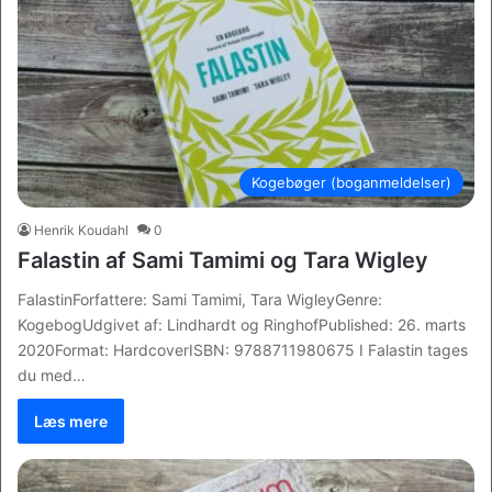
Kogebøger (boganmeldelser)
Henrik Koudahl
0
Falastin af Sami Tamimi og Tara Wigley
FalastinForfattere: Sami Tamimi, Tara WigleyGenre:
KogebogUdgivet af: Lindhardt og RinghofPublished: 26. marts
2020Format: HardcoverISBN: 9788711980675 I Falastin tages
du med…
Læs mere