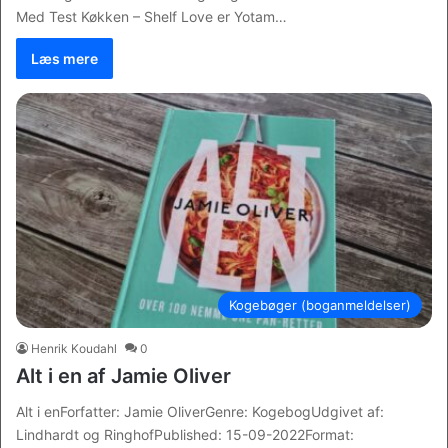
Med Test Køkken – Shelf Love er Yotam…
Læs mere
Kogebøger (boganmeldelser)
Henrik Koudahl
0
Alt i en af Jamie Oliver
Alt i enForfatter: Jamie OliverGenre: KogebogUdgivet af:
Lindhardt og RinghofPublished: 15-09-2022Format: